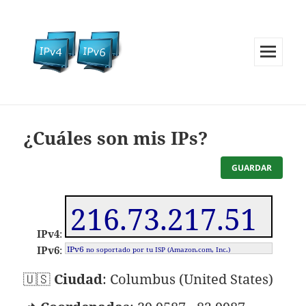
MENÚ
Y
WIDGETS
¿Cuáles son mis IPs?
GUARDAR
216.73.217.51
📋
IPv4
:
📋
IPv6
:
IPv6
no soportado por tu ISP (
Amazon.com, Inc.)
🇺🇸
Ciudad
:
Columbus
(
United States
)