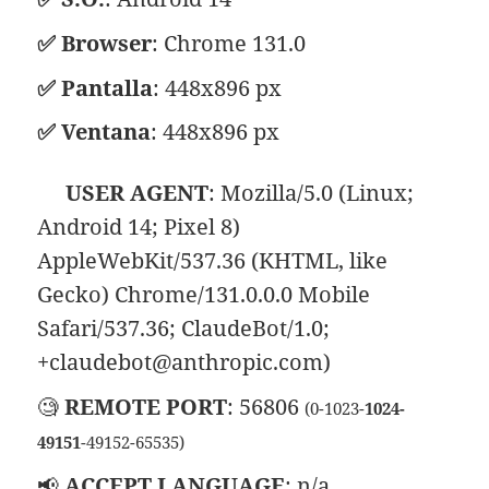
✅ Browser
: Chrome 131.0
✅ Pantalla
:
448x896 px
✅ Ventana
:
448x896 px
📋
USER AGENT
:
Mozilla/5.0 (Linux;
Android 14; Pixel 8)
AppleWebKit/537.36 (KHTML, like
Gecko) Chrome/131.0.0.0 Mobile
Safari/537.36; ClaudeBot/1.0;
+claudebot@anthropic.com)
🧐
REMOTE PORT
: 56806
(0-1023-
1024-
49151
-49152-65535)
📢
ACCEPT LANGUAGE
: n/a