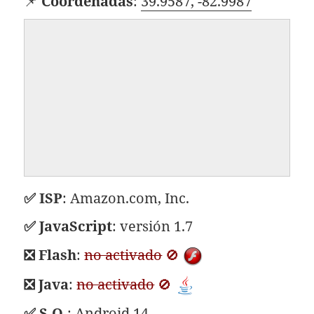
📌
Coordenadas
:
39.9587, -82.9987
✅ ISP
:
Amazon.com, Inc.
✅ JavaScript
: versión
1.7
❎ Flash
:
no activado
🚫
❎ Java
:
no activado
🚫
✅
S.O.
: Android 14